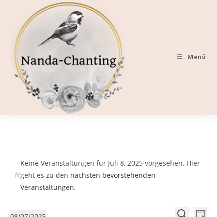
Zum
Inhalt
springen
Menü
Veranstaltungen
für
Keine Veranstaltungen für Juli 8, 2025 vorgesehen. Hier
Juli
geht es zu den
nächsten bevorstehenden
8,
H
Veranstaltungen
.
2025
i
n
V
V
08/07/2025
w