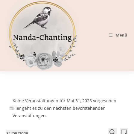
Zum
Inhalt
springen
Menü
Veranstaltungen
für
Keine Veranstaltungen für Mai 31, 2025 vorgesehen.
Mai
Hier geht es zu den
nächsten bevorstehenden
31,
H
Veranstaltungen
.
2025
i
n
V
V
31/05/2025
w