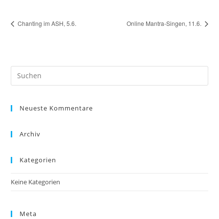
Chanting im ASH, 5.6.
Online Mantra-Singen, 11.6.
Pre
Es
to
Neueste Kommentare
clo
the
sea
Archiv
pan
Kategorien
Keine Kategorien
Meta