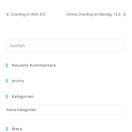
Chanting im ASH, 8.5.
Online Chanting am Montag, 12.5.
Pre
Es
to
Neueste Kommentare
clo
the
sea
Archiv
pan
Kategorien
Keine Kategorien
Meta