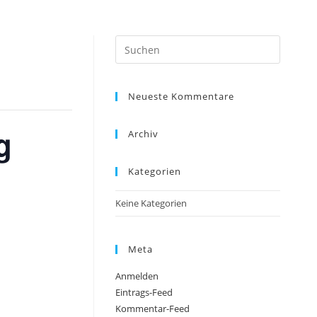
Press
Escape
to
Neueste Kommentare
close
the
g
search
Archiv
panel.
Kategorien
Keine Kategorien
Meta
Anmelden
Eintrags-Feed
Kommentar-Feed