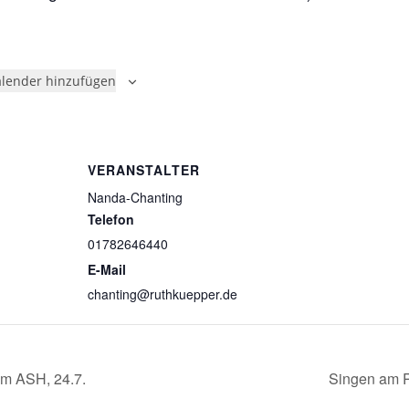
lender hinzufügen
VERANSTALTER
Nanda-Chanting
Telefon
01782646440
E-Mail
chanting@ruthkuepper.de
im ASH, 24.7.
Singen am R