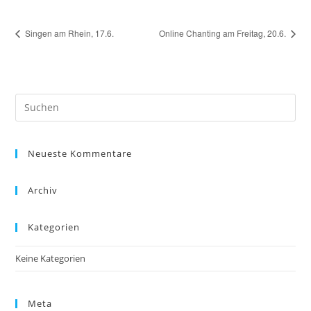
Singen am Rhein, 17.6.
Online Chanting am Freitag, 20.6.
Pre
Es
to
Neueste Kommentare
clo
the
sea
Archiv
pan
Kategorien
Keine Kategorien
Meta