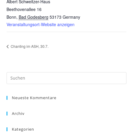
Albert Schweitzer-Haus
Beethovenallee 16
Bonn
,
Bad Godesberg
53173
Germany
Veranstaltungsort-Website anzeigen
Chanting im ASH, 30.7.
Pre
Es
to
Neueste Kommentare
clo
the
sea
Archiv
pan
Kategorien