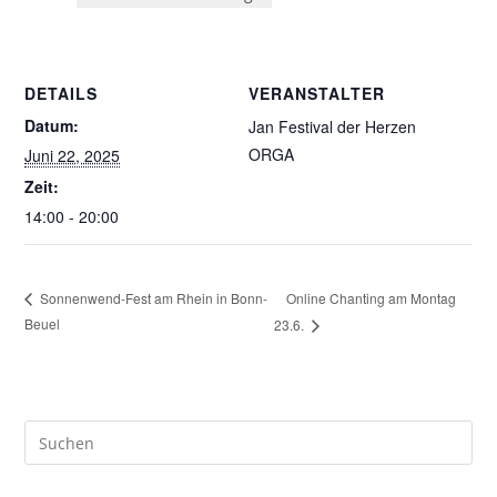
DETAILS
VERANSTALTER
Datum:
Jan Festival der Herzen
ORGA
Juni 22, 2025
Zeit:
14:00 - 20:00
Online Chanting am Montag
Sonnenwend-Fest am Rhein in Bonn-
Beuel
23.6.
Pre
Es
to